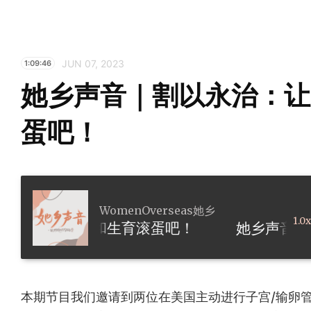
JUN 07, 2023
1:09:46
她乡声音｜割以永治：让
蛋吧！
WomenOverseas她乡
1.0x
治：让月经和生育滚蛋吧！
本期节目我们邀请到两位在美国主动进行子宫/输卵