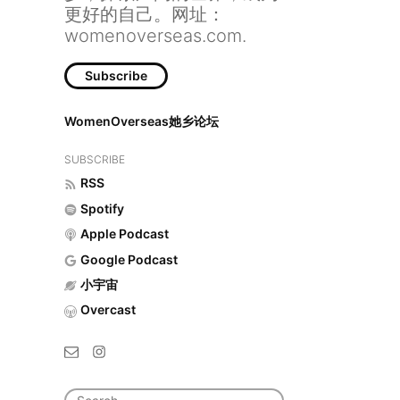
更好的自己。网址：
womenoverseas.com.
Subscribe
WomenOverseas她乡论坛
SUBSCRIBE
RSS
Spotify
Apple Podcast
Google Podcast
小宇宙
Overcast