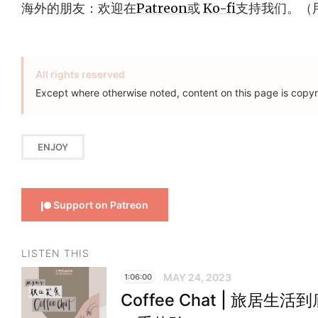
海外的朋友：欢迎在
Patreon
或
Ko-fi
支持我们。（用户
All rights reserved
Except where otherwise noted, content on this page is copyr
ENJOY
Support on Patreon
LISTEN THIS
MAY 24, 2023
1:06:00
Coffee Chat | 旅